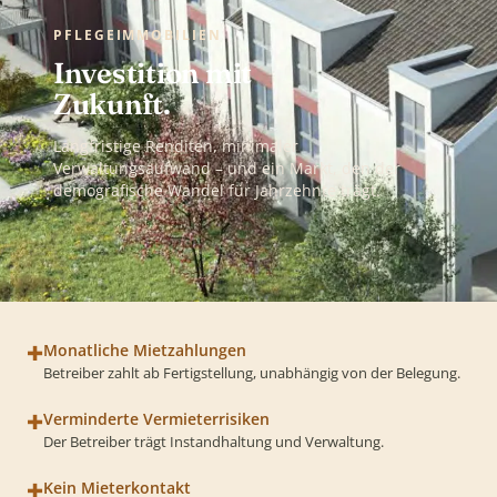
PFLEGEIMMOBILIEN
Investition mit
Zukunft.
Langfristige Renditen, minimaler
Verwaltungsaufwand – und ein Markt, den der
demografische Wandel für Jahrzehnte trägt.
✚
Monatliche Mietzahlungen
Betreiber zahlt ab Fertigstellung, unabhängig von der Belegung.
✚
Verminderte Vermieterrisiken
Der Betreiber trägt Instandhaltung und Verwaltung.
✚
Kein Mieterkontakt