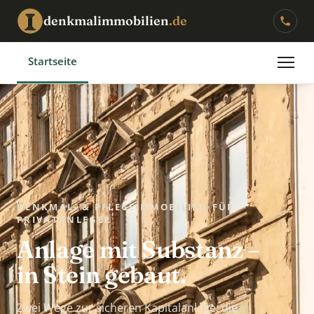
denkmalimmobilien
.de
Startseite
DENKMAL- & PFLEGEIMMOBILIEN FÜR
PRIVATANLEGER
Anlage mit Substanz –
in Stein gebaut.
Zwei Wege zur sicheren Kapitalanlage: die